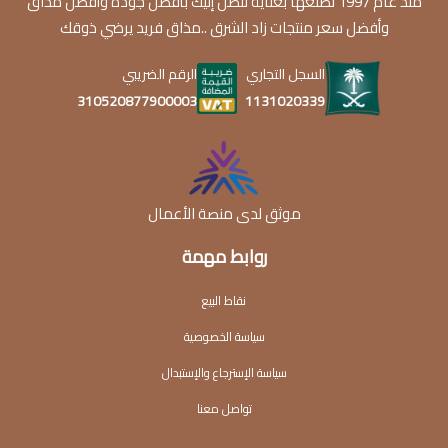
منذ عام 1997 نصنعها بعناية لتصل إليك بأفضل جودة وأفضل مذاق
وأفضل سعر منتجات زاد الشرق ..مذاق فريد يرضي ذوقك
السجل التجاري
الرقم الضريبي
1131020339
310520877900003
موثق لدى منصة الأعمال
روابط مهمة
نقاط البيع
سياسة الخصوصية
سياسة الإسترجاع والإستبدال
تواصل معنا