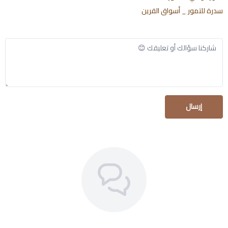
سدرة للتمور _ أسواق القرين
إرسال